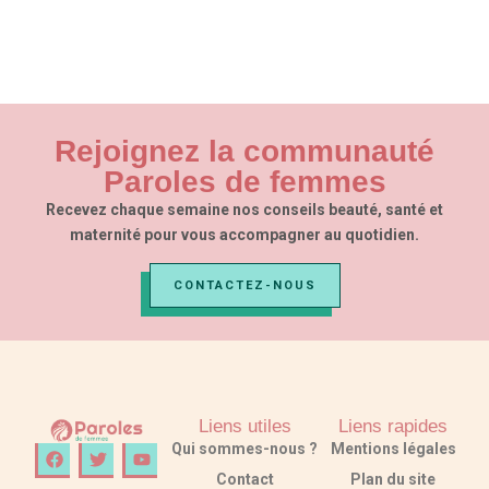
Rejoignez la communauté
Paroles de femmes​
Recevez chaque semaine nos conseils beauté, santé et
maternité pour vous accompagner au quotidien.
CONTACTEZ-NOUS
Liens utiles
Liens rapides
F
T
Y
Qui sommes-nous ?
Mentions légales
a
w
o
Contact
Plan du site
c
i
u