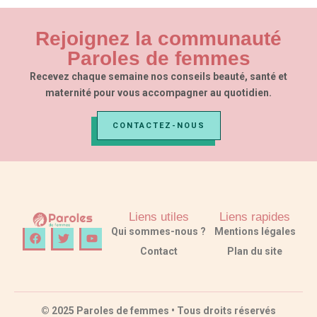
Rejoignez la communauté
Paroles de femmes​
Recevez chaque semaine nos conseils beauté, santé et
maternité pour vous accompagner au quotidien.
CONTACTEZ-NOUS
Liens utiles
Liens rapides
F
T
Y
Qui sommes-nous ?
Mentions légales
a
w
o
Contact
Plan du site
c
i
u
e
t
t
b
t
u
o
e
b
o
r
e
k
© 2025 Paroles de femmes • Tous droits réservés